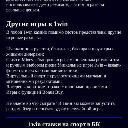
воспользоваться демо-режимом, а затем играть на
реальные деньги.
Другие игры в 1win
В лобби 1win казино помимо слотов представлены другие
игровые разделы:
Live-казино – рулетка, блэкджек, баккара и шоу-игры с
живыми дилерами;
Crash и Mines – быстрые игры с мгновенным результатом
и ручным выбором риска;Уникальные игры 1win – instant-
форматы и эксклюзивные механики;
Виртуальный спорт с круглосуточными матчами и
мгновенными результатами;
Лотереи – короткие тиражи с простыми правилами.
Игры с функцией Bonus Buy.
Не знаете во что сыграть? В 1вин вы можете запустить
рандомайзер и испытать удачу в случайной игре.
1win ставки на спорт в БК