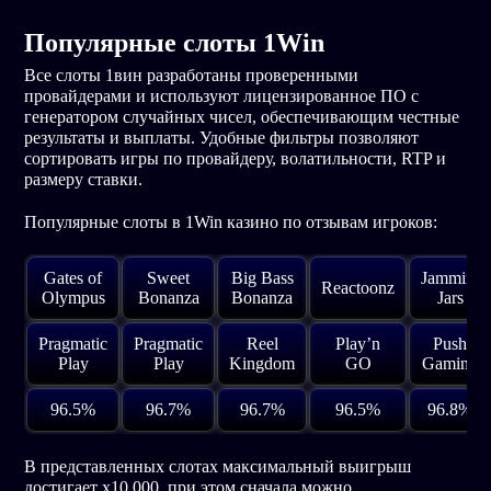
Популярные слоты 1Win
Все слоты 1вин разработаны проверенными
провайдерами и используют лицензированное ПО с
генератором случайных чисел, обеспечивающим честные
результаты и выплаты. Удобные фильтры позволяют
сортировать игры по провайдеру, волатильности, RTP и
размеру ставки.
Популярные слоты в 1Win казино по отзывам игроков:
Gates of
Sweet
Big Bass
Jammin’
Reactoonz
Olympus
Bonanza
Bonanza
Jars
Pragmatic
Pragmatic
Reel
Play’n
Push
Play
Play
Kingdom
GO
Gaming
96.5%
96.7%
96.7%
96.5%
96.8%
В представленных слотах максимальный выигрыш
достигает x10 000, при этом сначала можно