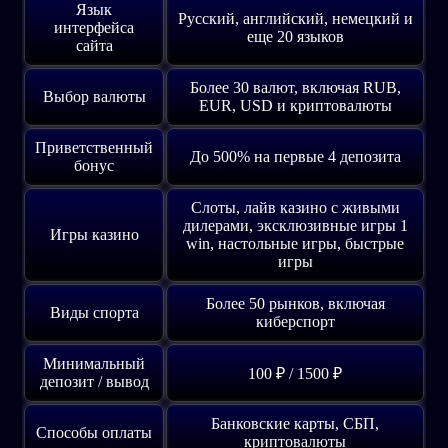
Язык
Русский, английский, немецкий и
интерфейса
еще 20 языков
сайта
Более 30 валют, включая RUB,
Выбор валюты
EUR, USD и криптовалюты
Приветственный
До 500% на первые 4 депозита
бонус
Слоты, лайв казино с живыми
дилерами, эксклюзивные игры 1
Игры казино
win, настольные игры, быстрые
игры
Более 50 рынков, включая
Виды спорта
киберспорт
Минимальный
100 ₽ / 1500 ₽
депозит / вывод
Банковские карты, СБП,
Способы оплаты
криптовалюты