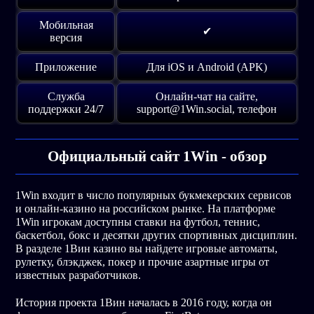
Мобильная
✔
версия
Приложение
Для iOS и Android (APK)
Служба
Онлайн-чат на сайте,
поддержки 24/7
support@1Win.social
, телефон
Официальный сайт 1Win - обзор
1Win входит в число популярных букмекерских сервисов
и онлайн-казино на российском рынке. На платформе
1Win игрокам доступны ставки на футбол, теннис,
баскетбол, бокс и десятки других спортивных дисциплин.
В разделе 1Вин казино вы найдете игровые автоматы,
рулетку, блэкджек, покер и прочие азартные игры от
известных разработчиков.
История проекта 1Вин началась в 2016 году, когда он