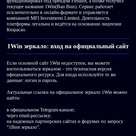
функционировал под брендом FirstBet, а позже получил
текущее название 1Win(Ван Вин). Сервис работает
исключительно в онлайн-формате и управляется
компанией MFI Investments Limited. Деятельность
платформы легальна и ведётся на основании лицензии
Кюрасао.
1Win зеркало: вход на официальный сайт
Если основной сайт 1Win недоступен, вы можете
воспользоваться зеркалом – это безопасная версия
официального ресурса. Для входа используйте те же
данные: логин и пароль.
Актуальные ссылки на официальное зеркало 1Win можно
найти:
в официальном Telegram-канале;
через email-рассылку;
на надежных партнерских сайтах и форумах по запросу
“1Вин зеркало”.