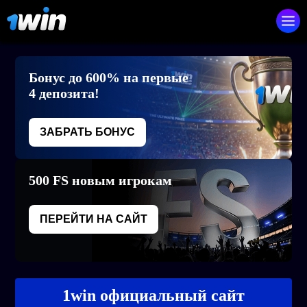
Бонус до 600% на первые
4 депозита!
ЗАБРАТЬ БОНУС
500 FS новым игрокам
ПЕРЕЙТИ НА САЙТ
1win официальный сайт