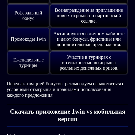
Вознаграждение за приглашение
Реферальный
новых игроков по партнёрской
бонус
ссылке.
Активируются в личном кабинете
Промокоды 1win
и дают бонусы, фриспины или
дополнительные предложения.
Участие в турнирах с
Еженедельные
возможностью выигрыша
турниры
реальных денежных призов.
Перед активацией бонусов рекомендуем ознакомиться с
условиями отыгрыша и правилами использования
каждого предложения.
Скачать приложение 1win vs мобильная
версия