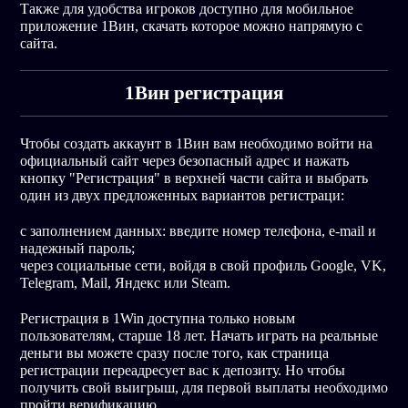
Также для удобства игроков доступно для мобильное
приложение 1Вин, скачать которое можно напрямую с
сайта.
1Вин регистрация
Чтобы создать аккаунт в 1Вин вам необходимо войти на
официальный сайт через безопасный адрес и нажать
кнопку "Регистрация" в верхней части сайта и выбрать
один из двух предложенных вариантов регистраци:
с заполнением данных: введите номер телефона, e-mail и
надежный пароль;
через социальные сети, войдя в свой профиль Google, VK,
Telegram, Mail, Яндекс или Steam.
Регистрация в 1Win доступна только новым
пользователям, старше 18 лет. Начать играть на реальные
деньги вы можете сразу после того, как страница
регистрации переадресует вас к депозиту. Но чтобы
получить свой выигрыш, для первой выплаты необходимо
пройти верификацию.