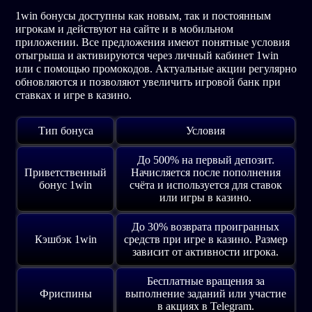
1win бонусы доступны как новым, так и постоянным
игрокам и действуют на сайте и в мобильном
приложении. Все предложения имеют понятные условия
отыгрыша и активируются через личный кабинет 1win
или с помощью промокодов. Актуальные акции регулярно
обновляются и позволяют увеличить игровой банк при
ставках и игре в казино.
Тип бонуса
Условия
До 500% на первый депозит.
Приветственный
Начисляется после пополнения
бонус 1win
счёта и используется для ставок
или игры в казино.
До 30% возврата проигранных
Кэшбэк 1win
средств при игре в казино. Размер
зависит от активности игрока.
Бесплатные вращения за
Фриспины
выполнение заданий или участие
в акциях в Telegram.