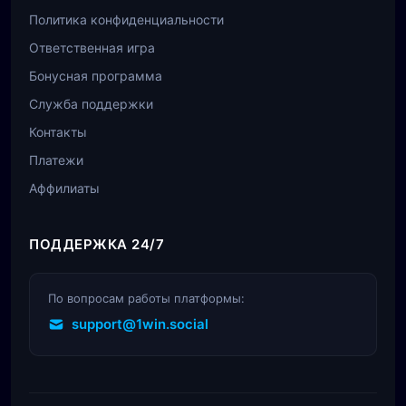
Политика конфиденциальности
Ответственная игра
Бонусная программа
Служба поддержки
Контакты
Платежи
Аффилиаты
ПОДДЕРЖКА 24/7
По вопросам работы платформы:
support@1win.social