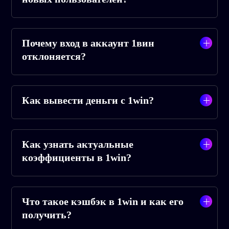
Почему вход в аккаунт 1вин
отклоняется?
Как вывести деньги с 1win?
Как узнать актуальные
коэффициенты в 1win?
Что такое кэшбэк в 1win и как его
получить?