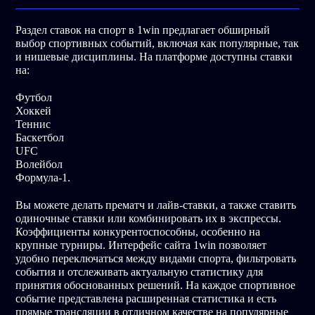
Раздел ставок на спорт в 1win предлагает обширный
выбор спортивных событий, включая как популярные, так
и нишевые дисциплины. На платформе доступны ставки
на:
Футбол
Хоккей
Теннис
Баскетбол
UFC
Волейбол
Формула-1.
Вы можете делать прематч и лайв-ставки, а также ставить
одиночные ставки или комбинировать их в экспрессы.
Коэффициенты конкурентоспособны, особенно на
крупные турниры. Интерфейс сайта 1win позволяет
удобно переключаться между видами спорта, фильтровать
события и отслеживать актуальную статистику для
принятия обоснованных решений. На каждое спортивное
событие представлена расширенная статистика и есть
прямые трансляции в отличном качестве на популярные