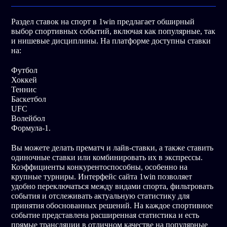
Раздел ставок на спорт в 1win предлагает обширный
выбор спортивных событий, включая как популярные, так
и нишевые дисциплины. На платформе доступны ставки
на:
Футбол
Хоккей
Теннис
Баскетбол
UFC
Волейбол
Формула-1.
Вы можете делать прематч и лайв-ставки, а также ставить
одиночные ставки или комбинировать их в экспрессы.
Коэффициенты конкурентоспособны, особенно на
крупные турниры. Интерфейс сайта 1win позволяет
удобно переключаться между видами спорта, фильтровать
события и отслеживать актуальную статистику для
принятия обоснованных решений. На каждое спортивное
событие представлена расширенная статистика и есть
прямые трансляции в отличном качестве на популярные