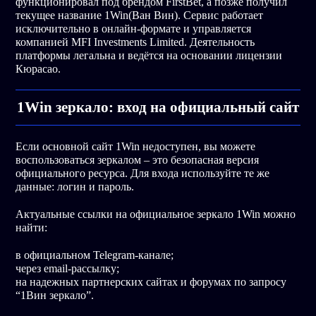
функционировал под брендом FirstBet, а позже получил
текущее название 1Win(Ван Вин). Сервис работает
исключительно в онлайн-формате и управляется
компанией MFI Investments Limited. Деятельность
платформы легальна и ведётся на основании лицензии
Кюрасао.
1Win зеркало: вход на официальный сайт
Если основной сайт 1Win недоступен, вы можете
воспользоваться зеркалом – это безопасная версия
официального ресурса. Для входа используйте те же
данные: логин и пароль.
Актуальные ссылки на официальное зеркало 1Win можно
найти:
в официальном Telegram-канале;
через email-рассылку;
на надежных партнерских сайтах и форумах по запросу
“1Вин зеркало”.