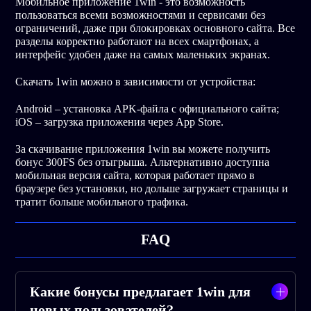
Мобильное приложение 1win - это возможность
пользоваться всеми возможностями и сервисами без
ограничений, даже при блокировках основного сайта. Все
разделы корректно работают на всех смартфонах, а
интерфейс удобен даже на самых маленьких экранах.
Скачать 1win можно в зависимости от устройства:
Android – установка APK-файла с официального сайта;
iOS – загрузка приложения через App Store.
За скачивание приложения 1win вы можете получить
бонус 300FS без отыгрыша. Альтернативно доступна
мобильная версия сайта, которая работает прямо в
браузере без установки, но дольше загружает страницы и
тратит больше мобильного трафика.
FAQ
Какие бонусы предлагает 1win для
новых пользователей?