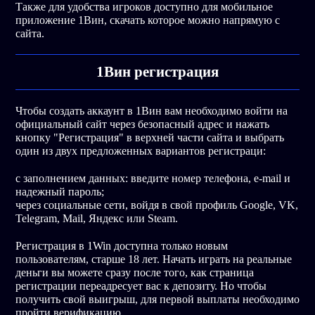
Также для удобства игроков доступно для мобильное
приложение 1Вин, скачать которое можно напрямую с
сайта.
1Вин регистрация
Чтобы создать аккаунт в 1Вин вам необходимо войти на
официальный сайт через безопасный адрес и нажать
кнопку "Регистрация" в верхней части сайта и выбрать
один из двух предложенных вариантов регистраци:
с заполнением данных: введите номер телефона, e-mail и
надежный пароль;
через социальные сети, войдя в свой профиль Google, VK,
Telegram, Mail, Яндекс или Steam.
Регистрация в 1Win доступна только новым
пользователям, старше 18 лет. Начать играть на реальные
деньги вы можете сразу после того, как страница
регистрации переадресует вас к депозиту. Но чтобы
получить свой выигрыш, для первой выплаты необходимо
пройти верификацию.