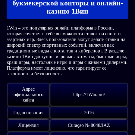
букмекерской конторы и онлайн-
казино 1Вин
1Win – это популярная онлайн платформа в России,
которая сочетает в себе возможности ставок на спорт и
азартных игр. Здесь пользователи могут делать ставки на
широкий спектр спортивных событий, включая как
традиционные виды спорта, так и киберспорт. В разделе
казино 1Вин доступны игровые автоматы, быстрые игры,
краш-игры, настольные игры и игры с живыми дилерами.
Платформа имеет лицензию, что гарантирует ее
законность и безопасность.
Адрес
официального
https://1Win.pro/
сайта
Год основания
2016
Лицензия
Curaçao № 8048/JAZ