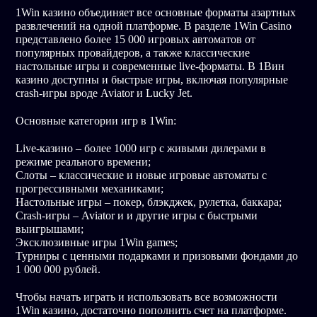
1Win казино объединяет все основные форматы азартных
развлечений на одной платформе. В разделе 1Win Casino
представлено более 15 000 игровых автоматов от
популярных провайдеров, а также классические
настольные игры и современные live-форматы. В 1Вин
казино доступны и быстрые игры, включая популярные
crash-игры вроде Aviator и Lucky Jet.
Основные категории игр в 1Win:
Live-казино – более 1000 игр с живыми дилерами в
режиме реального времени;
Слоты – классические и новые игровые автоматы с
прогрессивными механиками;
Настольные игры – покер, блэкджек, рулетка, баккара;
Crash-игры – Aviator и и другие игры с быстрыми
выигрышами;
Эксклюзивные игры 1Win games;
Турниры с ценными подарками и призовыми фондами до
1 000 000 рублей.
Чтобы начать играть и использовать все возможности
1Win казино, достаточно пополнить счет на платформе.