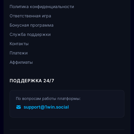
Политика конфиденциальности
Ответственная игра
Бонусная программа
Служба поддержки
Контакты
Платежи
Аффилиаты
ПОДДЕРЖКА 24/7
По вопросам работы платформы:
support@1win.social